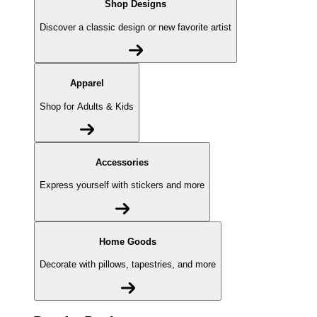
Shop Designs
Discover a classic design or new favorite artist
Apparel
Shop for Adults & Kids
Accessories
Express yourself with stickers and more
Home Goods
Decorate with pillows, tapestries, and more