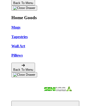
Back To Menu
Home Goods
Mugs
Tapestries
Wall Art
Pillows
Back To Menu