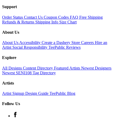
Support
Order Status
Contact Us
Coupon Codes
FAQ
Free Shipping
Refunds & Returns
Shipping Info
Size Chart
About Us
About Us
Accessibility
Create a Dashery Store
Careers
Hire an
Artist
Social Responsibility
TeePublic Reviews
Explore
All Designs
Content Directory
Featured Artists
Newest Designers
Newest SENI108
Tag Directory
Artists
Artist Signup
Design Guide
TeePublic Blog
Follow Us