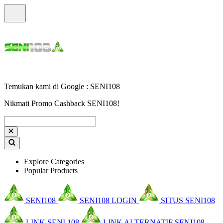
Temukan kami di Google : SENI108
Nikmati Promo Cashback SENI108!
Explore Categories
Popular Products
SENI108
SENI108 LOGIN
SITUS SENI108
LINK SENI 108
LINK ALTERNATIF SENI108