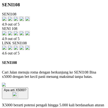
SENI108
SENI108
4.9 out of 5
SENI 108
4.9 out of 5
LINK SENI108
4.6 out of 5
SENI108
Cari Jalan menuju roma dengan berkunjung ke SENI108 Bisa
x5000 dengan bet kecil pasti menang maksimal tanpa batas.
Apa arti X5000?
X5000 berarti potensi pengali hingga 5.000 kali berdasarkan aturan