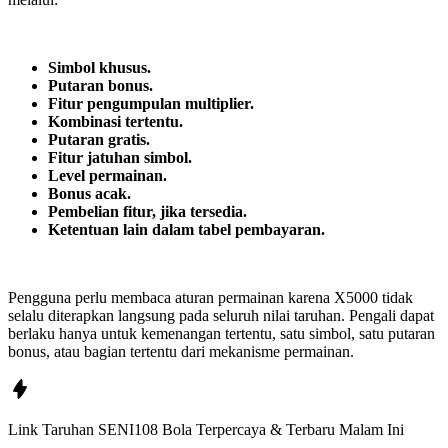
Simbol khusus.
Putaran bonus.
Fitur pengumpulan multiplier.
Kombinasi tertentu.
Putaran gratis.
Fitur jatuhan simbol.
Level permainan.
Bonus acak.
Pembelian fitur, jika tersedia.
Ketentuan lain dalam tabel pembayaran.
Pengguna perlu membaca aturan permainan karena X5000 tidak
selalu diterapkan langsung pada seluruh nilai taruhan. Pengali dapat
berlaku hanya untuk kemenangan tertentu, satu simbol, satu putaran
bonus, atau bagian tertentu dari mekanisme permainan.
Link Taruhan SENI108 Bola Terpercaya & Terbaru Malam Ini